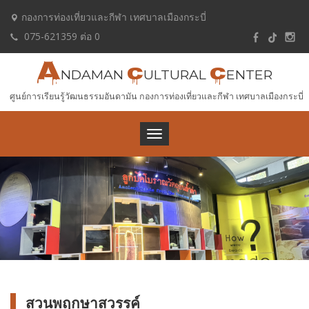
กองการท่องเที่ยวและกีฬา เทศบาลเมืองกระบี่
075-621359 ต่อ 0
A
C
C
NDAMAN
ULTURAL
ENTER
ศูนย์การเรียนรู้วัฒนธรรมอันดามัน กองการท่องเที่ยวและกีฬา เทศบาลเมืองกระบี่
Toggle
navigation
สวนพฤกษาสวรรค์