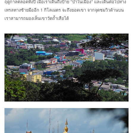
ฤดูกาลตลอดทั้งปี เมื่อเราเดินถึงป้าย "ป่าในเมือง" และเดินต่อไปทาง
เทรลทางซ้ายมืออีก 1 กิโลเมตร จะถึงยอดเขา จากจุดชมวิวด้านบน
เราสามารถมองเห็นเขาวัดถ้ำเสือได้