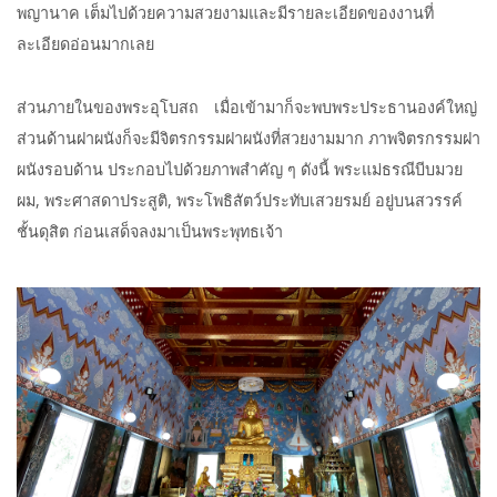
พญานาค เต็มไปด้วยความสวยงามและมีรายละเอียดของงานที่
ละเอียดอ่อนมากเลย
ส่วนภายในของพระอุโบสถ เมื่อเข้ามาก็จะพบพระประธานองค์ใหญ่
ส่วนด้านฝาผนังก็จะมีจิตรกรรมฝาผนังที่สวยงามมาก ภาพจิตรกรรมฝา
ผนังรอบด้าน ประกอบไปด้วยภาพสำคัญ ๆ ดังนี้ พระแม่ธรณีบีบมวย
ผม, พระศาสดาประสูติ, พระโพธิสัตว์ประทับเสวยรมย์ อยู่บนสวรรค์
ชั้นดุสิต ก่อนเสด็จลงมาเป็นพระพุทธเจ้า