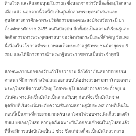
ห้างโวค และสี่แยกมนุษยโบราณ) ซึ่งนอกจากว่าวัดนี้จะตั้งอยู่ใจกลาง
เมืองแล้ว นอกจากนี้วัดนี้ยังเป็นศูนย์กลางพระพุทธศาสนาและ
ศูนย์กลางการศึกษาพระปริยัติธรรมของคณะสงฆ์จังหวัดกระบี่ มา
ตั้งแต่พุทธศักราช 2455 จนถึงปัจจุบัน อีกทั้งยังเป็นสถานที่เรียนรู้และ
จัดกิจกรรมทางพระพุทธศาสนาของจังหวัดกระบี่และที่สำคัญ วัดแห่ง
นี้เนื่องในวโรกาสที่พระบาทสมเด็จพระเจ้าอยู่หัวพระชนม์มายุครบ 6
รอบ และได้มีการถวายผ้าพระกฐินพระราชทานเป็นประจำทุกปี
ลักษณะภายนอกของวัดแก้วโกรวาราม ถือได้ว่าเป็นสถาปัตยกรรม
ศาสนา ที่มีการสร้างใหม่และออกแบบได้อย่างสวยงามมากโดยเฉพาะ
พระอุโบสถสีขาวหลังใหญ่ โดยพระอุโบสถหลังดังกล่าวจะตั้งอยู่บน
เนินดิน ทางเดินขึ้นบันไดเป็นลานเรียบๆ ก่อนที่จะขึ้นบันไดช่วง
สุดท้ายที่เริ่มจะเพิ่มระดับความชันตามสภาพภูมิประเทศ ภาพที่เห็นใน
ตอนนี้เป็นภาพที่สวยงามมากครับ เสาโคมไฟรอบทางเดินก็สวยลงตัว
กับแบบของอุโบสถ หากพูดถึงเฉพาะบันไดก่อนเข้าชมในอุโบสถแล้ว
ที่นี้จะมีการแบ่งบันไดเป็น 3 ช่วง ซึ่งแต่ช่วงก็จะเป็นบันไดลวดลาย