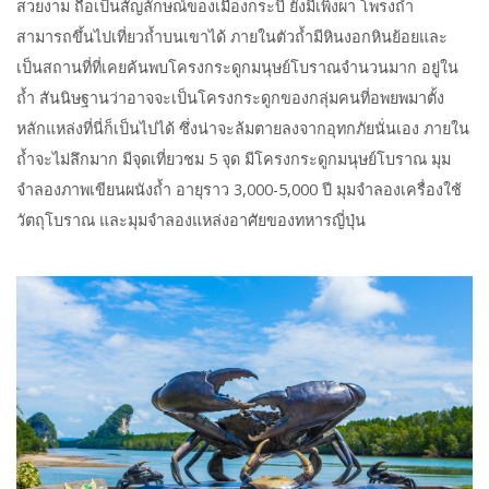
สวยงาม ถือเป็นสัญลักษณ์ของเมืองกระบี่ ยังมีเพิงผา โพรงถ้ำ
สามารถขึ้นไปเที่ยวถ้ำบนเขาได้ ภายในตัวถ้ำมีหินงอกหินย้อยและ
เป็นสถานที่ที่เคยค้นพบโครงกระดูกมนุษย์โบราณจำนวนมาก อยู่ใน
ถ้ำ สันนิษฐานว่าอาจจะเป็นโครงกระดูกของกลุ่มคนที่อพยพมาตั้ง
หลักแหล่งที่นี่ก็เป็นไปได้ ซึ่งน่าจะล้มตายลงจากอุทกภัยนั่นเอง ภายใน
ถ้ำจะไม่ลึกมาก มีจุดเที่ยวชม 5 จุด มีโครงกระดูกมนุษย์โบราณ มุม
จำลองภาพเขียนผนังถ้ำ อายุราว 3,000-5,000 ปี มุมจำลองเครื่องใช้
วัตถุโบราณ และมุมจำลองแหล่งอาศัยของทหารญี่ปุ่น