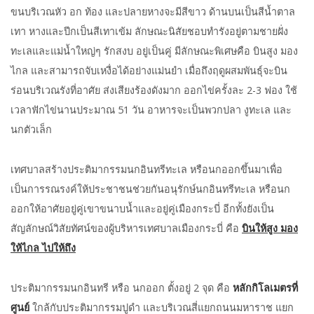
ขนบริเวณหัว อก ท้อง และปลายหางจะมีสีขาว ด้านบนเป็นสีน้ำตาล
เทา หางและปีกเป็นสีเทาเข้ม ลักษณะนิสัยชอบทำรังอยู่ตามชายฝั่ง
ทะเลและแม่น้ำใหญ่ๆ รักสงบ อยู่เป็นคู่ มีลักษณะพิเศษคือ บินสูง มอง
ไกล และสามารถจับเหงื่อได้อย่างแม่นยำ เมื่อถึงฤดูผสมพันธุ์จะบิน
ร่อนบริเวณรังที่อาศัย ส่งเสียงร้องดังมาก ออกไข่ครั้งละ 2-3 ฟอง ใช้
เวลาฟักไข่นานประมาณ 51 วัน อาหารจะเป็นพวกปลา งูทะเล และ
นกตัวเล็ก
เทศบาลสร้างประติมากรรมนกอินทรีทะเล หรือนกออกขึ้นมาเพื่อ
เป็นการรณรงค์ให้ประชาชนช่วยกันอนุรักษ์นกอินทรีทะเล หรือนก
ออกให้อาศัยอยู่คู่เขาขนาบน้ำและอยู่คู่เมืองกระบี่ อีกทั้งยังเป็น
สัญลักษณ์วิสัยทัศน์ของผู้บริหารเทศบาลเมืองกระบี่ คือ
บินให้สูง มอง
ให้ไกล ไปให้ถึง
ประติมากรรมนกอินทรี หรือ นกออก ตั้งอยู่ 2 จุด คือ
หลักกิโลเมตรที่
ศูนย์
ใกล้กับประติมากรรมปูดำ และบริเวณสี่แยกถนนมหาราช แยก